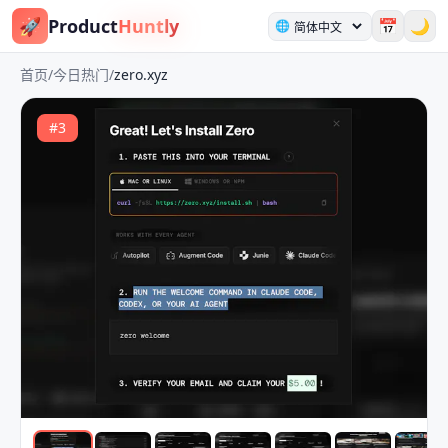
🚀
Product
Huntly
📅
🌙
🌐
首页
/
今日热门
/
zero.xyz
#
3