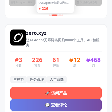
Mac
使用 Postgres、RAG
首个以隐私为核心的 AI
让AI Agent无障碍访问约
与 Agent 构建 AI 应用
浏览器，支持匿名训练
8000个工具、API和服务
♥
226
zero.xyz
让AI Agent无障碍访问约8000个工具、API和服
务
#
3
226
61
#
12
#
468
排名
投票
评论
周
月
生产力
任务管理
人工智能
🚀
访问产品
💬
查看评论