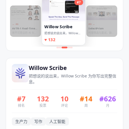
#
7
← #
6
#
8
→
Willow Scribe
AVTR-1 Real-Time
SelectPrism
Open Weights
将不可思议的 AI 头像
代理筛选与面试，助力
把想说的说出来，Willow
Model
生成开源
招聘加速
Scribe 为你写出完整信息。
♥
132
Willow Scribe
把想说的说出来，Willow Scribe 为你写出完整信
息。
#
7
132
10
#
14
#
626
排名
投票
评论
周
月
生产力
写作
人工智能