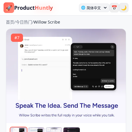
🚀
Product
Huntly
📅
🌙
🌐
首页
/
今日热门
/
Willow Scribe
#
7