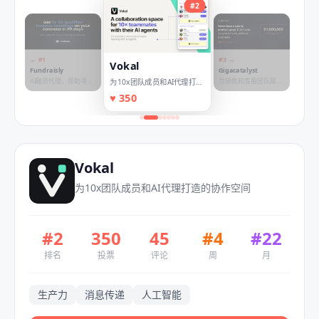
#
2
← #
1
#
3
→
Vokal
Fundraisly
Gigacatalyst
AI融资代理，帮助寻找
为销售和客服团队赋予
为10x团队成员和AI代理打造
投资人并预约会议
工程超能力
的协作空间
♥
350
Vokal
为10x团队成员和AI代理打造的协作空间
#
2
350
45
#
4
#
22
排名
投票
评论
周
月
生产力
消息传递
人工智能