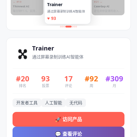
← #
19
#
21
→
Trainer
Thinnest AI
CaseGap AI
每分钟₹1.5，支持
定位并修复律所收入流
通过屏幕录制训练AI智能体
100+语言的语音AI代
失
♥
93
理构建
Trainer
通过屏幕录制训练AI智能体
#
20
93
17
#
92
#
309
排名
投票
评论
周
月
开发者工具
人工智能
无代码
🚀
访问产品
💬
查看评论