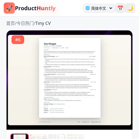
🚀
Product
Huntly
📅
🌙
🌐
首页
/
今日热门
/
Tiny CV
#
6