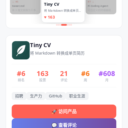
← #
5
#
7
→
Tiny CV
tweet.md
Pi Coding Agent
将 X 推文转换为干净的
可自定义的终端编程代
将 Markdown 转换成单页简
Markdown
理工具
历
♥
163
Tiny CV
将 Markdown 转换成单页简历
#
6
163
21
#
6
#
608
排名
投票
评论
周
月
招聘
生产力
GitHub
职业生涯
🚀
访问产品
💬
查看评论