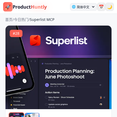
🚀
Product
Huntly
📅
🌙
🌐
首页
/
今日热门
/
Superlist MCP
#
28