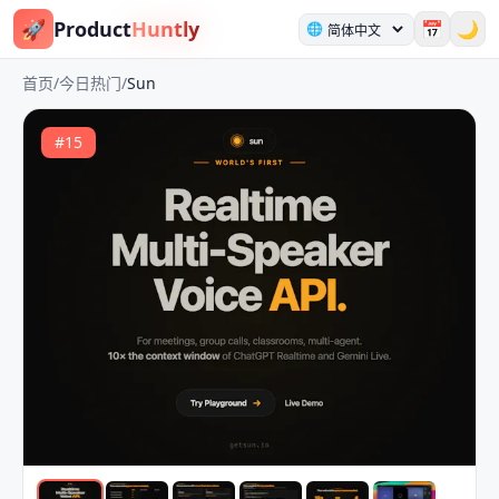
🚀
Product
Huntly
📅
🌙
🌐
首页
/
今日热门
/
Sun
#
15