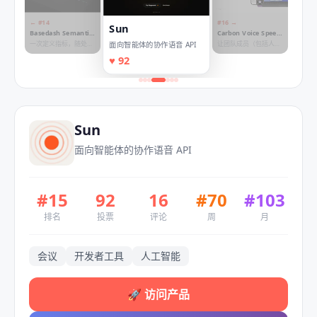
← #
14
#
16
→
Sun
Basedash Semantic
Carbon Voice Speed
Layer
Dial
一次定义指标，随处使
让团队成员（包括人类
面向智能体的协作语音 API
用。
和AI代理）随时一键拨
♥
92
号
Sun
面向智能体的协作语音 API
#
15
92
16
#
70
#
103
排名
投票
评论
周
月
会议
开发者工具
人工智能
🚀
访问产品