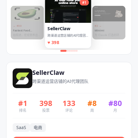
#
1
← #
30
#
2
→
SellerClaw
Fastest Food
Minimi
Recognition &
拍照进，宏观营养出，
为 Claude 打造的环境
跨渠道运营店铺的AI代理团
Nutrition API
一键调用
记忆
队
♥
398
SellerClaw
跨渠道运营店铺的AI代理团队
#
1
398
133
#
8
#
80
排名
投票
评论
周
月
SaaS
电商