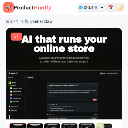
🚀
Product
Huntly
📅
🌙
🌐
首页
/
今日热门
/
SellerClaw
#
1