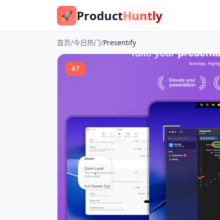
Product
Huntly
🚀
首页
/
今日热门
/
Presentify
#
7