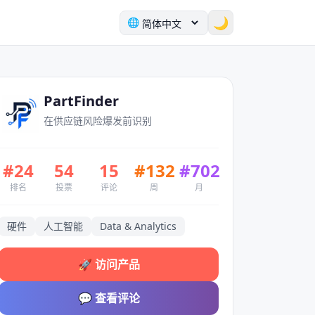
🌙
🌐
PartFinder
在供应链风险爆发前识别
#
24
54
15
#
132
#
702
排名
投票
评论
周
月
硬件
人工智能
Data & Analytics
🚀
访问产品
💬
查看评论