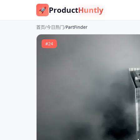
Product
Huntly
🚀
首页
/
今日热门
/
PartFinder
#
24