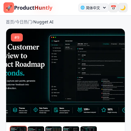
🚀
Product
Huntly
📅
🌙
🌐
首页
/
今日热门
/
Nugget AI
#
9