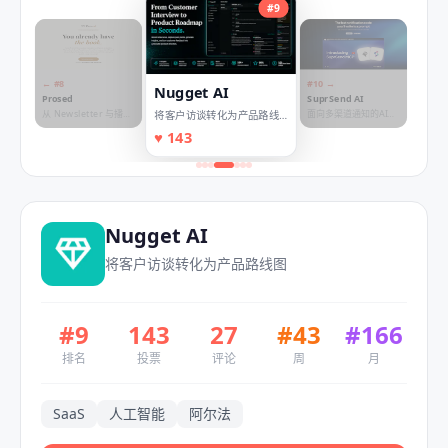
#
9
← #
8
#
10
→
Nugget AI
Prosed
SuprSend AI
从 Newsletter 与播客
面向多渠道通知的AI优
将客户访谈转化为产品路线
到成书手稿
先平台
图
♥
143
Nugget AI
将客户访谈转化为产品路线图
#
9
143
27
#
43
#
166
排名
投票
评论
周
月
SaaS
人工智能
阿尔法