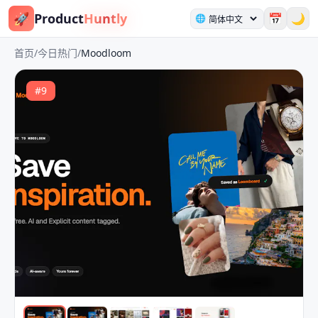
🚀
Product
Huntly
📅
🌙
🌐
首页
/
今日热门
/
Moodloom
#
9