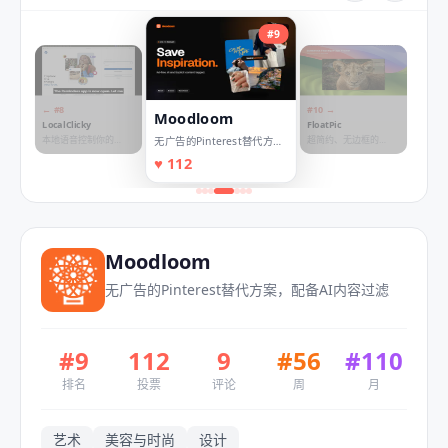
#
9
← #
8
#
10
→
Moodloom
LocalClicky
FloatPic
本地语音控制你的
超简约、无边框的
无广告的Pinterest替代方
Mac
macOS 原生图片查看
案，配备AI内容过滤
♥
112
器
Moodloom
无广告的Pinterest替代方案，配备AI内容过滤
#
9
112
9
#
56
#
110
排名
投票
评论
周
月
艺术
美容与时尚
设计