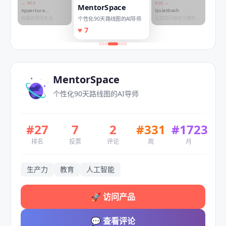
← #
26
#
28
→
MentorSpace
Apperture
QuietDash
Photography
拍摄前预见失误
让您的日程在宁静的电
个性化90天路线图的AI导师
子墨水屏上呈现，而非
♥
7
手机
MentorSpace
个性化90天路线图的AI导师
#
27
7
2
#
331
#
1723
排名
投票
评论
周
月
生产力
教育
人工智能
🚀
访问产品
💬
查看评论