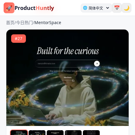
🚀
Product
Huntly
📅
🌙
🌐
首页
/
今日热门
/
MentorSpace
#
27