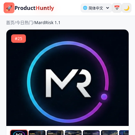
🚀
Product
Huntly
📅
🌙
🌐
首页
/
今日热门
/
MardRisk 1.1
#
25