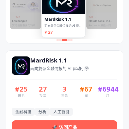
← #
24
#
26
→
MardRisk 1.1
LiveTongue
Claude Fable 5: a
Mythos-class1
实时语音翻译与转录的
Anthropic最强大的模
面向复杂金融情报的 AI 驱动
model
会议助手
型，现已对所有人开放
引擎
♥
27
MardRisk 1.1
面向复杂金融情报的 AI 驱动引擎
#
25
27
3
#
67
#
6944
排名
投票
评论
周
月
金融科技
分析
人工智能
🚀
访问产品