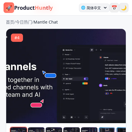
🚀
Product
Huntly
📅
🌙
🌐
首页
/
今日热门
/
Mantle Chat
#
4