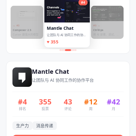
#
4
← #
3
#
5
→
Mantle Chat
Composer 2.5
CtrlOps
Cursor 最强大的模型
用 AI 部署、调试、管
让团队与 AI 协同工作的协作
理 Linux 服务器
平台
♥
355
Mantle Chat
让团队与 AI 协同工作的协作平台
#
4
355
43
#
12
#
42
排名
投票
评论
周
月
生产力
消息传递