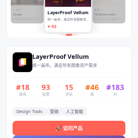
← #
17
#
19
→
LayerProof Vellum
Zingle
FluidDocs Deck
Builder
AI 赋能语境单词学习
一句话生成可编辑的
统一画布，满足所有图像资
HTML 演示文稿
产需求
♥
93
LayerProof Vellum
统一画布，满足所有图像资产需求
#
18
93
15
#
46
#
183
排名
投票
评论
周
月
Design Tools
营销
人工智能
🚀
访问产品