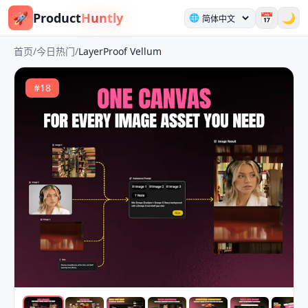
🚀
Product
Huntly
📅
🌙
🌐
首页
/
今日热门
/
LayerProof Vellum
#
18