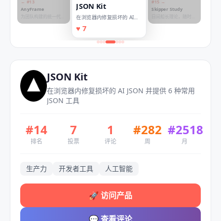
← #
13
#
15
→
JSON Kit
AnyFrame
Skipper Study
为团队构建的统一代理
日间船长理论，随时练
在浏览器内修复损坏的 AI
平台
习
JSON 并提供 6 种常用 JSON
♥
7
工具
JSON Kit
在浏览器内修复损坏的 AI JSON 并提供 6 种常用
JSON 工具
#
14
7
1
#
282
#
2518
排名
投票
评论
周
月
生产力
开发者工具
人工智能
🚀
访问产品
💬
查看评论