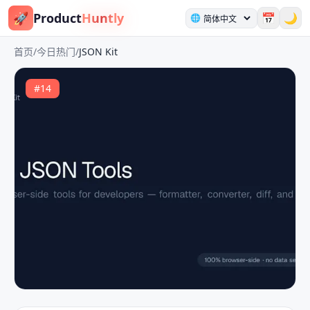
🚀
Product
Huntly
📅
🌙
🌐
首页
/
今日热门
/
JSON Kit
#
14