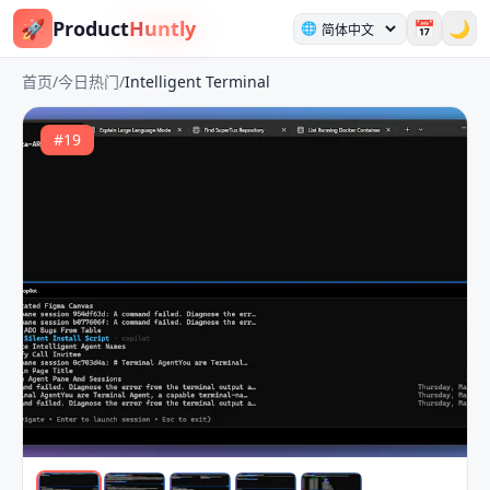
🚀
Product
Huntly
📅
🌙
🌐
首页
/
今日热门
/
Intelligent Terminal
#
19