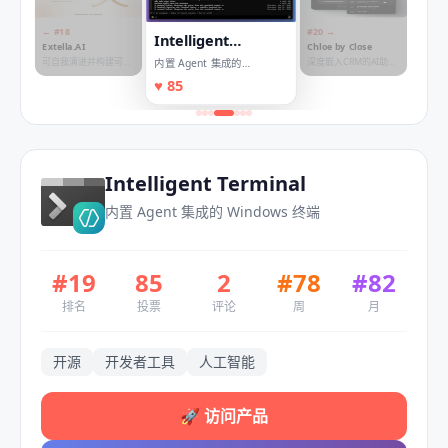
← #
18
#
20
→
Intelligent
Extella.AI
Chloe by Close
Terminal
可自我演进并构建可复
深度嵌入CRM的AI助
内置 Agent 集成的
用系统的代理平台
理，自动跟进潜在客户
Windows 终端
♥
85
Intelligent Terminal
内置 Agent 集成的 Windows 终端
#
19
85
2
#
78
#
82
排名
投票
评论
周
月
开源
开发者工具
人工智能
🚀
访问产品