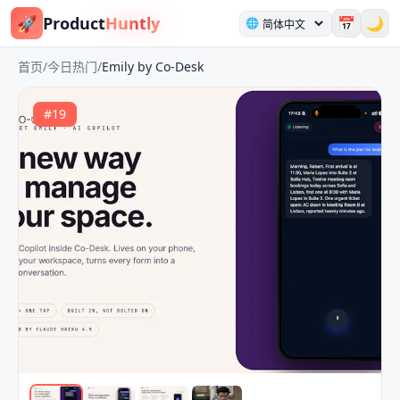
🚀
Product
Huntly
📅
🌙
🌐
首页
/
今日热门
/
Emily by Co-Desk
#
19