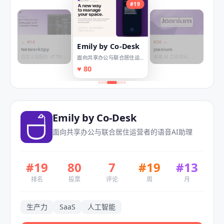
#
19
← #
18
#
20
→
Emily by Co-Desk
NetworkSpy
Joanium
自定义视图的 HTTP(S)
本地 AI 工作空间，助
面向共享办公与联合居住运
代理调试器
您在电脑上构建与协作
营者的语音AI助理
♥
80
Emily by Co-Desk
面向共享办公与联合居住运营者的语音AI助理
#
19
80
7
#
19
#
13
排名
投票
评论
周
月
生产力
SaaS
人工智能