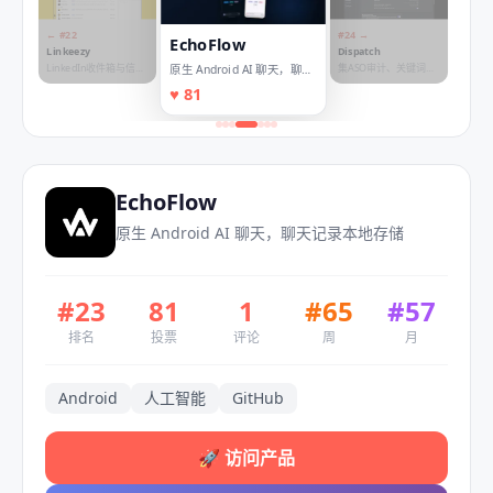
← #
22
#
24
→
EchoFlow
Linkeezy
Dispatch
LinkedIn收件箱与信息
集ASO审计、关键词与
原生 Android AI 聊天，聊天
流，告别混乱。
广告于一体的应用发布
记录本地存储
♥
81
中心
EchoFlow
原生 Android AI 聊天，聊天记录本地存储
#
23
81
1
#
65
#
57
排名
投票
评论
周
月
Android
人工智能
GitHub
🚀
访问产品