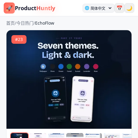
🚀
Product
Huntly
📅
🌙
🌐
首页
/
今日热门
/
EchoFlow
#
23