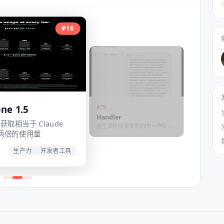
#
18
ne 1.5
#
19
→
Handler
，获取相当于 Claude
在生成阶段像堆叠的PR一样审查
o 两倍的使用量
AI改动
生产力
开发者工具