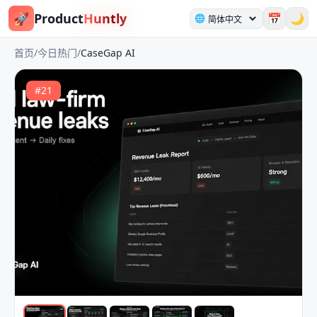
🚀
Product
Huntly
📅
🌙
🌐
首页
/
今日热门
/
CaseGap AI
#
21