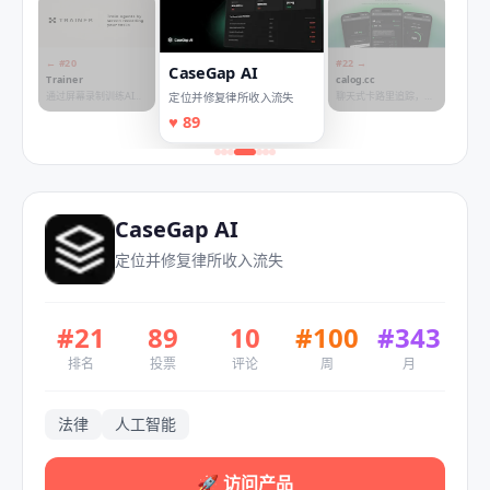
← #
20
#
22
→
CaseGap AI
Trainer
calog.cc
通过屏幕录制训练AI智
聊天式卡路里追踪，精
定位并修复律所收入流失
能体
准识别本地美食
♥
89
CaseGap AI
定位并修复律所收入流失
#
21
89
10
#
100
#
343
排名
投票
评论
周
月
法律
人工智能
🚀
访问产品