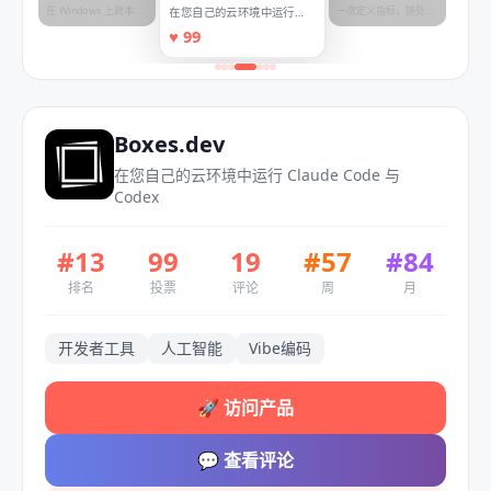
Computer for
Layer
在 Windows 上跨本地
一次定义指标，随处使
在您自己的云环境中运行
Windows
文件与应用程序运行 AI
用。
Claude Code 与 Codex
♥
99
代理
Boxes.dev
在您自己的云环境中运行 Claude Code 与
Codex
#
13
99
19
#
57
#
84
排名
投票
评论
周
月
开发者工具
人工智能
Vibe编码
🚀
访问产品
💬
查看评论