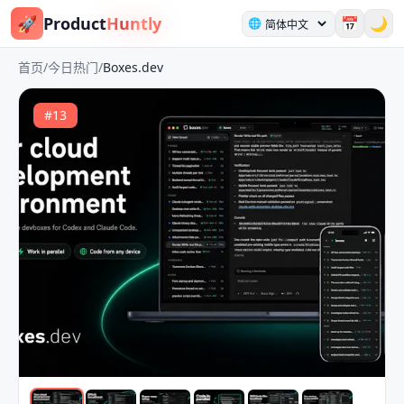
🚀
Product
Huntly
📅
🌙
🌐
首页
/
今日热门
/
Boxes.dev
#
13