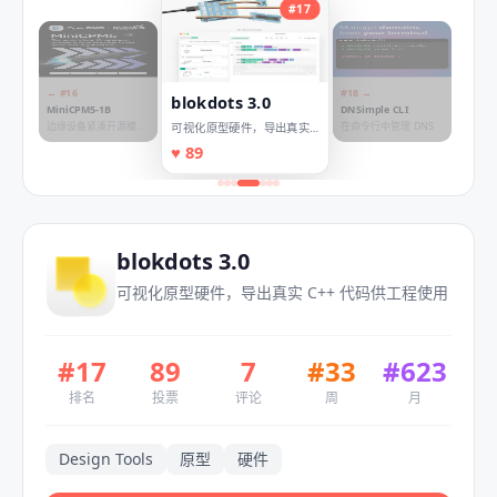
#
17
← #
16
#
18
→
blokdots 3.0
MiniCPM5-1B
DNSimple CLI
边缘设备紧凑开源模型
在命令行中管理 DNS
可视化原型硬件，导出真实
的新标杆
C++ 代码供工程使用
♥
89
blokdots 3.0
可视化原型硬件，导出真实 C++ 代码供工程使用
#
17
89
7
#
33
#
623
排名
投票
评论
周
月
Design Tools
原型
硬件