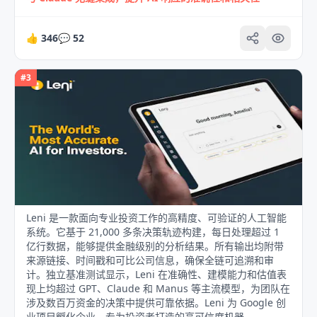
👍
346
💬
52
#
3
Leni 是一款面向专业投资工作的高精度、可验证的人工智能
系统。它基于 21,000 多条决策轨迹构建，每日处理超过 1
亿行数据，能够提供金融级别的分析结果。所有输出均附带
来源链接、时间戳和可比公司信息，确保全链可追溯和审
计。独立基准测试显示，Leni 在准确性、建模能力和估值表
现上均超过 GPT、Claude 和 Manus 等主流模型，为团队在
涉及数百万资金的决策中提供可靠依据。Leni 为 Google 创
业项目孵化企业，专为投资者打造的高可信度机器。