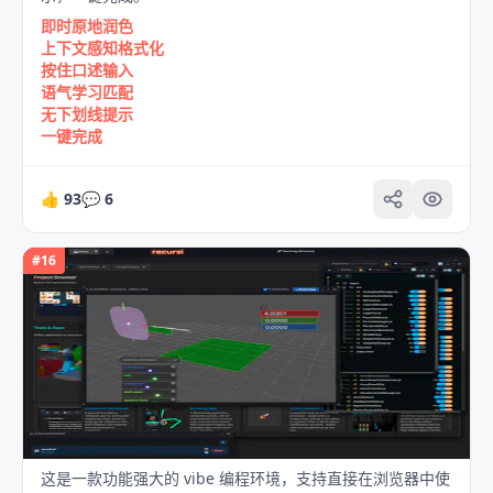
即时原地润色
上下文感知格式化
按住口述输入
语气学习匹配
无下划线提示
一键完成
👍
93
💬
6
#
16
这是一款功能强大的 vibe 编程环境，支持直接在浏览器中使