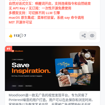
自然对话式交互：唤醒词开启，支持连续指令和自然结束
无 API Key / 无订阅：一次性开源免费使用
多模型支持：可切换不同 LLM 引擎
macOS 原生集成：菜单栏驻留，系统 say 命令调用
MIT 开源许可证
👍
113
💬
7
#
9
Moodloom是一款无广告的视觉发现平台，专为厌倦了
Pinterest噪音的用户打造。用户可以在此保存和浏览时尚、
家居装饰以及数字艺术内容，无需被广告或赞助帖子干扰。