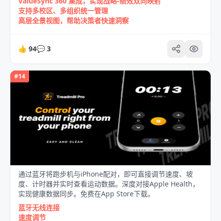
ValueSync 360 集成，实现战略‑绩效双向映射
支持多校区、多组织统一管理
高层全景视图，帮助决策者快速洞察
👍
94
💬
3
#
14
通过蓝牙将跑步机与iPhone配对，即可直接调节速度、坡
度、计时器并实时查看运动数据。深度对接Apple Health，
实现健康数据同步。免费在App Store下载。
蓝牙无线连接
速度调节