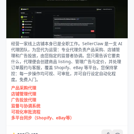
经营一家线上店铺本身已是全职工作。SellerClaw 是一支 AI
代理团队，为您代为运营：专业代理负责产品采购、店铺管
理和广告投放，由您指定的监督者协调。您只需告诉它要卖
什么，代理便会创建商品 listing、管理广告与定价，并处理
订单履约与客服，覆盖 Shopify、eBay 等平台。您保持掌
控：每一步操作均可视、可审批，并可自行设定自动化程
度。免费入门。
产品采购代理
店铺管理代理
广告投放代理
监督与协调系统
可视化审批流程
多平台同步（Shopify、eBay等）