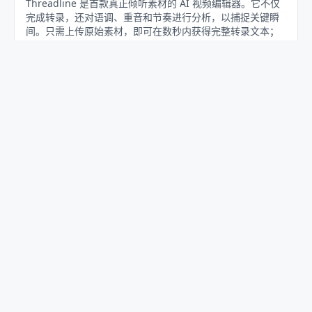
Threadline 是首款真正倾听素材的 AI 视频编辑器。它不仅
完成转录，还对语调、重音和节奏进行分析，以捕捉关键瞬
间。只需上传原始素材，即可在数秒内获得完整转录文本；
随后可手动选取片段，或让 AI 根据声调自动挑选最佳时刻。
通过对话式操作，快速重构并精简剪辑，最终将结构化序列
导出至 Premiere Pro、DaVinci Resolve 或 Final Cut Pro，
实现无缝对接后期流程。
基于语调、重音和节奏的语音分析，精准定位关键瞬间
秒级生成完整转录文本
AI 根据声调自动挑选最佳片段
对话式交互快速重构与精简剪辑
导出结构化序列至 Premiere Pro、DaVinci Resolve、
Final Cut Pro
支持多种原始素材格式直接上传
👍
16
💬
5
#
23