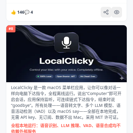
👍
146
💬
4
#
8
LocalClicky 是一款 macOS 菜单栏应用，让你可以像对话一
样向电脑下达指令，全程离线运行。说出“Computer”即可开
启会话，应用保持监听，可连续链式下达指令，结束时说
“goodbye”。所有处理——语音转文字、多个 LLM 模型、语
音活动检测（VAD）以及 macOS say——全部在本地完成，
无需 API key、无订阅、数据不出 Mac。采用 MIT 许可证。
全程本地运行：语音识别、LLM 推理、VAD、语音合成均不
依赖外部服务