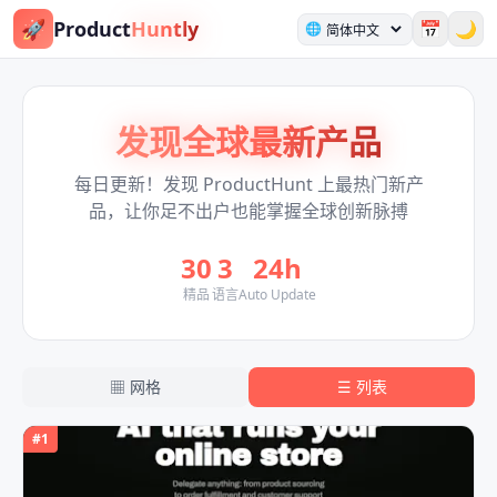
🚀
Product
Huntly
📅
🌙
🌐
发现全球最新产品
每日更新！发现 ProductHunt 上最热门新产
品，让你足不出户也能掌握全球创新脉搏
30
3
24h
精品
语言
Auto Update
▦
网格
☰
列表
#
1