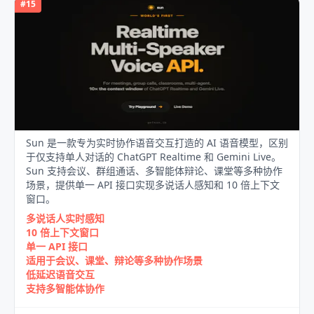
#
15
Sun 是一款专为实时协作语音交互打造的 AI 语音模型，区别
于仅支持单人对话的 ChatGPT Realtime 和 Gemini Live。
Sun 支持会议、群组通话、多智能体辩论、课堂等多种协作
场景，提供单一 API 接口实现多说话人感知和 10 倍上下文
窗口。
多说话人实时感知
10 倍上下文窗口
单一 API 接口
适用于会议、课堂、辩论等多种协作场景
低延迟语音交互
支持多智能体协作