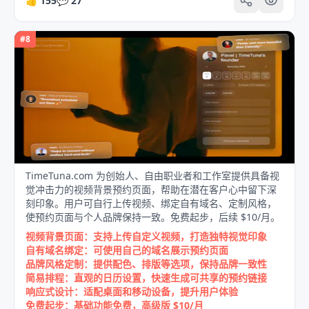
👍
155
💬
27
#
8
TimeTuna.com 为创始人、自由职业者和工作室提供具备视
觉冲击力的视频背景预约页面，帮助在潜在客户心中留下深
刻印象。用户可自行上传视频、绑定自有域名、定制风格，
使预约页面与个人品牌保持一致。免费起步，后续 $10/月。
视频背景页面：支持上传自定义视频，打造独特视觉印象
自有域名绑定：可使用自己的域名展示预约页面
品牌风格定制：提供配色、排版等选项，保持品牌一致性
简易排程：直观的日历设置，快速生成可共享的预约链接
响应式设计：适配桌面和移动设备，提升用户体验
免费起步：基础功能免费，高级版 $10/月