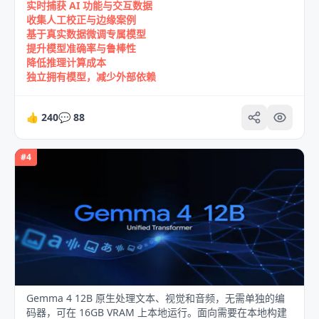
实时捕获 AI 功能与交互数据
收集人工校正与边缘案例
基于真实数据微调专属模型
提升模型准确率与鲁棒性
降低推理计算成本
独立拥有模型，减少外部依赖
👍
240
💬
88
#
4
Gemma 4 12B 原生处理文本、视觉和音频，无需单独的编
码器，可在 16GB VRAM 上本地运行。面向需要在本地构建