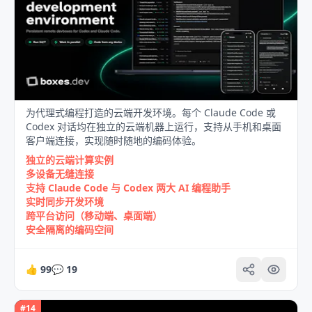
为代理式编程打造的云端开发环境。每个 Claude Code 或
Codex 对话均在独立的云端机器上运行，支持从手机和桌面
客户端连接，实现随时随地的编码体验。
独立的云端计算实例
多设备无缝连接
支持 Claude Code 与 Codex 两大 AI 编程助手
实时同步开发环境
跨平台访问（移动端、桌面端）
安全隔离的编码空间
👍
99
💬
19
#
14