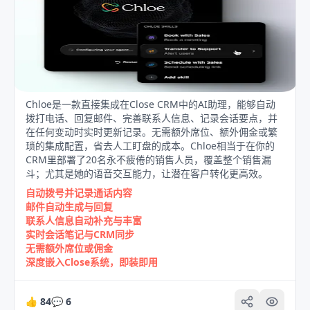
Chloe是一款直接集成在Close CRM中的AI助理，能够自动
拨打电话、回复邮件、完善联系人信息、记录会话要点，并
在任何变动时实时更新记录。无需额外席位、额外佣金或繁
琐的集成配置，省去人工盯盘的成本。Chloe相当于在你的
CRM里部署了20名永不疲倦的销售人员，覆盖整个销售漏
斗；尤其是她的语音交互能力，让潜在客户转化更高效。
自动拨号并记录通话内容
邮件自动生成与回复
联系人信息自动补充与丰富
实时会话笔记与CRM同步
无需额外席位或佣金
深度嵌入Close系统，即装即用
👍
84
💬
6