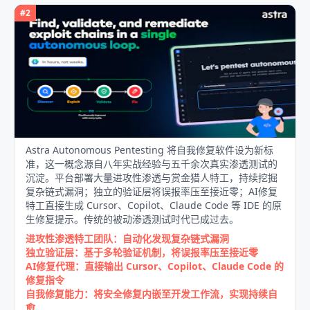
#
2
Astra Autonomous Pentesting 将自我修复软件设为新标
准，这一概念源自八年实战经验与五千余次真实渗透测试的
沉淀。平台部署大量进攻性渗透与赏金猎人特工，持续挖掘
复杂链式漏洞；独立的验证层将误报率压至接近零；AI修复
特工直接生成 Cursor、Copilot、Claude Code 等 IDE 的原
生修复提示。传统的被动渗透测试时代已成过去。
进攻性渗透特工团队：自动化发现复杂链式漏洞
独立验证层：基于多轮验证机制，将误报率压至接近零
AI修复代理：直接输出 Cursor、Copilot、Claude Code 的
修复指令
自我修复能力：将安全修复内嵌至开发工作流，实现持续自
愈