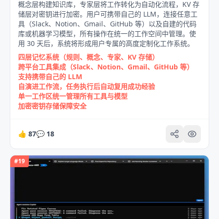
概念层构建知识库，专家层将工作转化为自动化流程，KV 存
储层对密钥进行加密。用户可携带自己的 LLM，连接任意工
具（Slack、Notion、Gmail、GitHub 等）以及自建的代码
库或机器学习模型，所有操作在统一的工作空间中管理。使
用 30 天后，系统将形成用户专属的高度定制化工作系统。
四层记忆系统（规则、概念、专家、KV 存储）
跨平台工具集成（Slack、Notion、Gmail、GitHub 等）
支持携带自己的 LLM
自演进工作流，任务执行后自动复用成功经验
单一工作区统一管理所有工具与模型
加密密钥存储保障安全
👍
87
💬
18
#
19