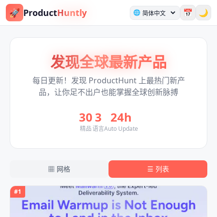
🚀
Product
Huntly
📅
🌙
🌐
发现全球最新产品
每日更新！发现 ProductHunt 上最热门新产
品，让你足不出户也能掌握全球创新脉搏
30
3
24h
精品
语言
Auto Update
▦
网格
☰
列表
#
1