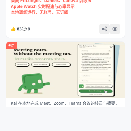
集成 Pfitzinger、Daniels、Canova 训练法
Apple Watch 实时配速与心率显示
本地离线运行、无账号、无订阅
👍
83
💬
9
#
21
Kai 在本地完成 Meet、Zoom、Teams 会议的转录与摘要，
100% 设备端处理。点击 ⌘⇧K，会议结束后立即得到简洁
摘要与行动项。无账户、无上传、无会议机器人。第一款基
于 Whisper Base、通过 WebGPU + WASM 在 Chrome 扩
展中实现全本地运行的工具。不使用云端语音转文字、无